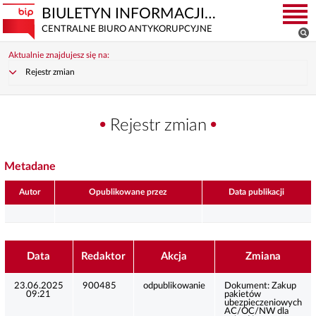
BIULETYN INFORMACJI PUBLICZNEJ
CENTRALNE BIURO ANTYKORUPCYJNE
Aktualnie znajdujesz się na:
Rejestr zmian
Rejestr zmian
Metadane
Autor
Opublikowane przez
Data publikacji
Data
Redaktor
Akcja
Zmiana
23.06.2025
900485
odpublikowanie
Dokument:
Zakup
09:21
pakietów
ubezpieczeniowych
AC/OC/NW dla