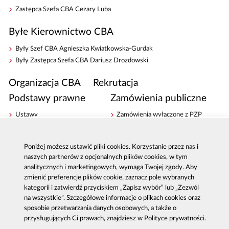
Zastępca Szefa CBA Cezary Luba
Byłe Kierownictwo CBA
Były Szef CBA Agnieszka Kwiatkowska-Gurdak
Były Zastępca Szefa CBA Dariusz Drozdowski
Organizacja CBA
Rekrutacja
Podstawy prawne
Zamówienia publiczne
Ustawy
Zamówienia wyłączone z PZP
Rozporządzenia i zarządzenia
Plan zamówień publicznych
Dzienniki Urzędowe
Zamówienia archiwalne
Poniżej możesz ustawić pliki cookies. Korzystanie przez nas i
Archiwum
naszych partnerów z opcjonalnych plików cookies, w tym
Sprawozdania finansowe
analitycznych i marketingowych, wymaga Twojej zgody. Aby
Majątek
Udostępnianie informacji
zmienić preferencje plików cookie, zaznacz pole wybranych
kategorii i zatwierdź przyciskiem „Zapisz wybór” lub „Zezwól
Dostępność
na wszystkie”. Szczegółowe informacje o plikach cookies oraz
Sygnaliści - zgłoszenia zewnętrzne
sposobie przetwarzania danych osobowych, a także o
przysługujących Ci prawach, znajdziesz w Polityce prywatności.