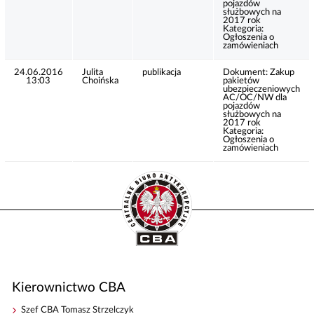
pojazdów
służbowych na
2017 rok
Kategoria:
Ogłoszenia o
zamówieniach
24.06.2016
Julita
publikacja
Dokument:
Zakup
13:03
Choińska
pakietów
ubezpieczeniowych
AC/OC/NW dla
pojazdów
służbowych na
2017 rok
Kategoria:
Ogłoszenia o
zamówieniach
Kierownictwo CBA
Szef CBA Tomasz Strzelczyk