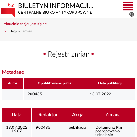
BIULETYN INFORMACJI PUBLICZNEJ
CENTRALNE BIURO ANTYKORUPCYJNE
Aktualnie znajdujesz się na:
Rejestr zmian
Rejestr zmian
Metadane
Autor
Opublikowane przez
Data publikacji
900485
13.07.2022
Data
Redaktor
Akcja
Zmiana
13.07.2022
900485
publikacja
Dokument:
Plan
16:07
postępowań o
udzielenie