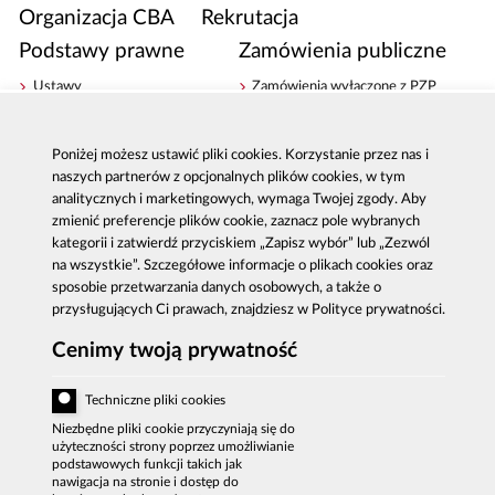
Organizacja CBA
Rekrutacja
Podstawy prawne
Zamówienia publiczne
Ustawy
Zamówienia wyłączone z PZP
Rozporządzenia i zarządzenia
Plan zamówień publicznych
Dzienniki Urzędowe
Zamówienia archiwalne
Poniżej możesz ustawić pliki cookies. Korzystanie przez nas i
Archiwum
naszych partnerów z opcjonalnych plików cookies, w tym
Sprawozdania finansowe
analitycznych i marketingowych, wymaga Twojej zgody. Aby
Majątek
Udostępnianie informacji
zmienić preferencje plików cookie, zaznacz pole wybranych
kategorii i zatwierdź przyciskiem „Zapisz wybór” lub „Zezwól
Dostępność
na wszystkie”. Szczegółowe informacje o plikach cookies oraz
Sygnaliści - zgłoszenia zewnętrzne
sposobie przetwarzania danych osobowych, a także o
przysługujących Ci prawach, znajdziesz w Polityce prywatności.
Cenimy twoją prywatność
Al. Ujazdowskie 9, 00-583 Warszawa
Zgłoszenie korupcji: 800 808 808, email:
Techniczne pliki cookies
sygnal
@
cba.gov.pl
fax: 22 437 2297, tel.: 22 437 2222, email:
Niezbędne pliki cookie przyczyniają się do
bip
@
cba.gov.pl
użyteczności strony poprzez umożliwianie
podstawowych funkcji takich jak
nawigacja na stronie i dostęp do
DEKLARACJA DOSTĘPNOŚCI